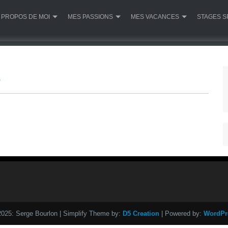
 PROPOS DE MOI
MES PASSIONS
MES VACANCES
STAGES S
025: Serge Bourlon
| Simplify Theme by:
D5 Creation
| Powered by:
WordPr